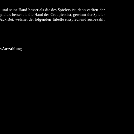
nd seine Hand besser als die des Spielers ist, dann verliert der
ielers besser als die Hand des Croupiers ist, gewinnt der Spieler
Back Bet, welcher der folgenden Tabelle entsprechend ausbezahlt
s Auszahlung