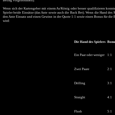
Betrag vorgenommen).
Wenn sich der Kartengeber mit einem As/König oder besser qualifizieren konnte u
Spieler beide Einsätze (das Ante sowie auch die Back Bet). Wenn die Hand des Sp
den Ante Einsatz und einen Gewinn in der Quote 1:1 sowie einen Bonus für die 
wird:
Die Hand des Spielers
Bonu
Ein Paar oder weniger
1:1
Zwei Paare
2:1
Drilling
3:1
Straight
4:1
Flush
5:1