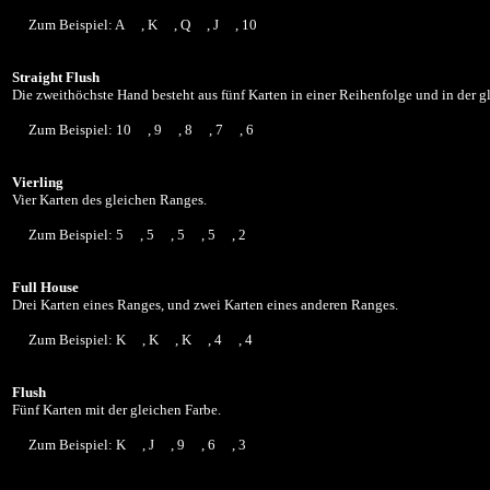
Zum Beispiel: A
, K
, Q
, J
, 10
Straight Flush
Die zweithöchste Hand besteht aus fünf Karten in einer Reihenfolge und in der g
Zum Beispiel: 10
, 9
, 8
, 7
, 6
Vierling
Vier Karten des gleichen Ranges.
Zum Beispiel: 5
, 5
, 5
, 5
, 2
Full House
Drei Karten eines Ranges, und zwei Karten eines anderen Ranges.
Zum Beispiel: K
, K
, K
, 4
, 4
Flush
Fünf Karten mit der gleichen Farbe.
Zum Beispiel: K
, J
, 9
, 6
, 3