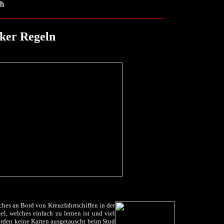
sh
ker Regeln
ches an Bord von Kreuzfahrtschiffen in der
el, welches einfach zu lernen ist und viel
werden keine Karten ausgetauscht beim Stud