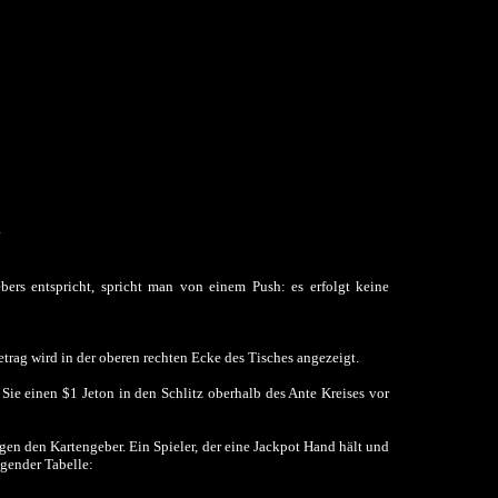
1
bers entspricht, spricht man von einem Push: es erfolgt keine
trag wird in der oberen rechten Ecke des Tisches angezeigt.
Sie einen $1 Jeton in den Schlitz oberhalb des Ante Kreises vor
n den Kartengeber. Ein Spieler, der eine Jackpot Hand hält und
gender Tabelle: