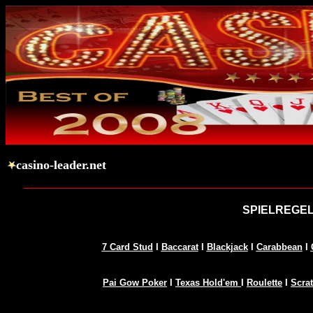
casino-leader.net
SPIELREGE
7 Card Stud
I
Baccarat
I
Blackjack
I
Carabbean
I
Pai Gow Poker
I
Texas Hold'em
I
Roulette
I
Scrat