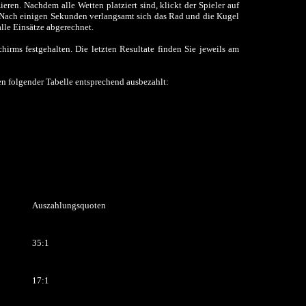
ieren. Nachdem alle Wetten platziert sind, klickt der Spieler auf
 Nach einigen Sekunden verlangsamt sich das Rad und die Kugel
lle Einsätze abgerechnet.
hirms festgehalten. Die letzten Resultate finden Sie jeweils am
n folgender Tabelle entsprechend ausbezahlt:
Auszahlungsquoten
35:1
17:1