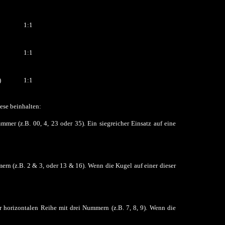
1:1
1:1
)
1:1
ese beinhalten:
mmer (z.B. 00, 4, 23 oder 35). Ein siegreicher Einsatz auf eine
rn (z.B. 2 & 3, oder 13 & 16). Wenn die Kugel auf einer dieser
er horizontalen Reihe mit drei Nummern (z.B. 7, 8, 9). Wenn die