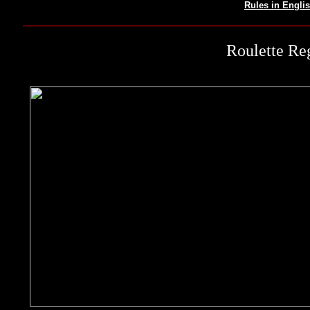
Rules in Engli
Roulette Re