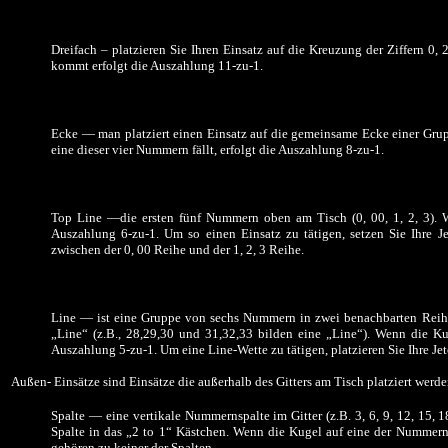
Dreifach
– platzieren Sie Ihren Einsatz auf die Kreuzung der Ziffern 0,
kommt erfolgt die Auszahlung 11-zu-1.
Ecke
— man platziert einen Einsatz auf die gemeinsame Ecke einer Grup
eine dieser vier Nummern fällt, erfolgt die Auszahlung 8-zu-1.
Top Line
—die ersten fünf Nummern oben am Tisch (0, 00, 1, 2, 3). We
Auszahlung 6-zu-1. Um so einen Einsatz zu tätigen, setzen Sie Ihre Jet
zwischen der 0, 00 Reihe und der 1, 2, 3 Reihe.
Line
— ist eine Gruppe von sechs Nummern in zwei benachbarten Reihen.
„Line“ (z.B., 28,29,30 und 31,32,33 bilden eine „Line“). Wenn die Kug
Auszahlung 5-zu-1. Um eine Line-Wette zu tätigen, platzieren Sie Ihre Jeto
Außen- Einsätze
sind Einsätze die außerhalb des Gitters am Tisch platziert werde
Spalte
— eine vertikale Nummernspalte im Gitter (z.B. 3, 6, 9, 12, 15, 18
Spalte in das „2 to 1“ Kästchen. Wenn die Kugel auf eine der Nummern i
gehören zu keiner der Spalten.