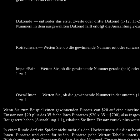
Dutzende
— entweder das erste, zweite oder dritte Dutzend (1-12, 13-
Nummern in dem ausgewählten Dutzend fällt erfolgt die Auszahlung 2-zu
Rot/Schwarz
— Wetten Sie, ob die gewinnende Nummer rot oder schwarz s
Impair/Pair
— Wetten Sie, ob die gewinnende Nummer gerade (pair) oder un
1-zu-1.
Oben/Unten
— Wetten Sie, ob die gewinnende Nummer in der unteren (1-1
1-zu-1.
Wenn Sie zum Beispiel einen gewinnenden Einsatz von $20 auf eine einzelne 
Einsatz von $20 plus das 35-fache Ihres Einsatzes ($20 x 35 = $700), also insge
Rot gesetzt haben (Auszahlung 1:1), erhalten Sie Ihren Einsatz zurück plus weit
In einer Runde darf ein Spieler nicht mehr als den Höchsteinsatz für diese bes
Innen- Einsätze und einen für Außen- Einsätze (sehe Wettart Tabelle unten)
Bildschirms zu sehen. Beachten Sie, dass Sie den Maximal- Einsatz für mehrere W