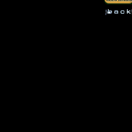
Suchm