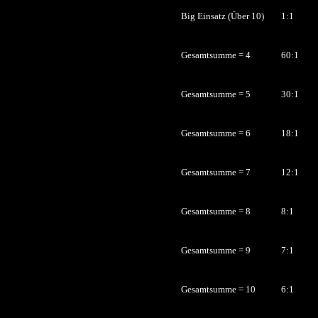
Big Einsatz (Über 10)
1:1
Gesamtsumme = 4
60:1
Gesamtsumme = 5
30:1
Gesamtsumme = 6
18:1
Gesamtsumme = 7
12:1
Gesamtsumme = 8
8:1
Gesamtsumme = 9
7:1
Gesamtsumme = 10
6:1