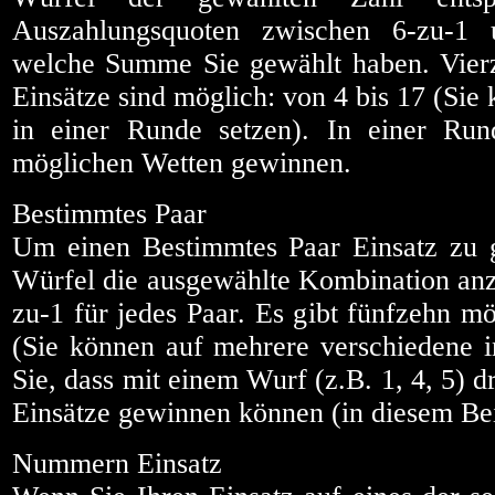
Auszahlungsquoten zwischen 6-zu-1 
welche Summe Sie gewählt haben. Vierz
Einsätze sind möglich: von 4 bis 17 (Si
in einer Runde setzen). In einer Ru
möglichen Wetten gewinnen.
Bestimmtes Paar
Um einen Bestimmtes Paar Einsatz zu 
Würfel die ausgewählte Kombination anz
zu-1 für jedes Paar. Es gibt fünfzehn m
(Sie können auf mehrere verschiedene i
Sie, dass mit einem Wurf (z.B. 1, 4, 5) 
Einsätze gewinnen können (in diesem Be
Nummern Einsatz