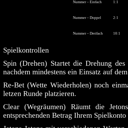
Nummer – Einfach
1:1
Nummer – Doppel
2:1
Nummer – Dreifach
10:1
Spielkontrollen
Spin (Drehen)
Startet die Drehung des K
nachdem mindestens ein Einsatz auf dem 
Re-Bet (Wette Wiederholen)
noch einma
letzen Runde platzieren.
Clear (Wegräumen)
Räumt die Jetons
entsprechenden Betrag Ihrem Spielkonto 