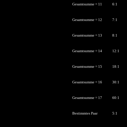
Gesamtsumme = 11
6:1
Gesamtsumme = 12
7:1
Gesamtsumme = 13
8:1
Gesamtsumme = 14
12:1
Gesamtsumme = 15
18:1
Gesamtsumme = 16
30:1
Gesamtsumme = 17
60:1
Bestimmtes Paar
5:1